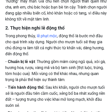
“hưởng” may mắn. Gia chủ nên chọn người thân quen như
cha, anh em, chú bác hoặc bạn bè tin cậy. Tránh chọn người
đang gặp nhiều biến cố, khó khăn hoặc có tang, vì điều này
không tốt về mặt tâm linh.
2. Thực hiện nghi lễ động thổ
Trong phong thủy,
lễ phạt mộc
, động thổ là bước mở đầu
cho quá trình xây dựng. Người cho mượn tuổi sẽ thay gia
chủ đứng ra làm tất cả nghi thức từ khấn vái, dâng hương,
đến động thổ.
-
Chuẩn bị lễ vật
: Thường gồm mâm cúng ngũ quả, xôi gà,
hương hoa, rượu, vàng mã và bộ tam sinh (thịt luộc, trứng,
tôm hoặc cua). Mỗi vùng có thể khác nhau, nhưng quan
trọng là phải thể hiện sự thành tâm.
-
Tiến hành động thổ:
Sau khi khấn, người cho mượn tuổi
sẽ là người đầu tiên cầm cuốc, xẻng bổ ba nhát xuống nền
đất – tượng trưng cho việc khai mở long mạch, khởi đầu
suôn sẻ.