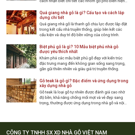
cách nhận biết chi tiết các nhóm gỗ phổ biến hiện
nay.
Quá giang nhà gỗ là gì? Cấu tạo và cách lắp
dựng chi tiết
Quá giang nhà gỗ là thanh gỗ chịu lực được lắp đặt
trong kết cấu nhà truyền thống, giúp liên kết các
cấu kiện và duy trì độ bền vững của công trình.
Biệt phủ gỗ là gì? 10 Mẫu biệt phủ nhà gỗ
được yêu thích nhất
Khám phá các mẫu biệt phủ gỗ đẹp với kiến trúc
đặc trưng mang đến không gian sống sang trọng,
gần gũi thiên nhiên và giàu giá trị truyền thống.
Gỗ teak là gỗ gì? Đặc điểm và ứng dụng trong
xây dựng nhà gỗ
Gỗ teak là loại gỗ tự nhiên được đánh giá cao nhờ
độ bền, khả năng chống mối mọt và vẻ đẹp sang
trọng, thường được ứng dụng trong nhà gỗ và nội
thất.
CÔNG TY TNHH SX XD NHÀ GỖ VIỆT NAM