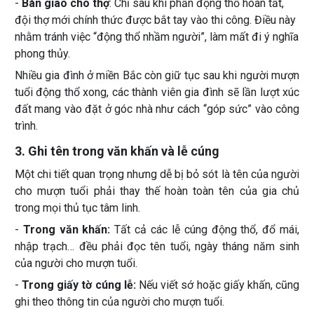
-
Bàn giao cho thợ
: Chỉ sau khi phần động thổ hoàn tất,
đội thợ mới chính thức được bắt tay vào thi công. Điều này
nhằm tránh việc “động thổ nhầm người”, làm mất đi ý nghĩa
phong thủy.
Nhiều gia đình ở miền Bắc còn giữ tục sau khi người mượn
tuổi động thổ xong, các thành viên gia đình sẽ lần lượt xúc
đất mang vào đặt ở góc nhà như cách “góp sức” vào công
trình.
3. Ghi tên trong văn khấn và lễ cúng
Một chi tiết quan trọng nhưng dễ bị bỏ sót là tên của người
cho mượn tuổi phải thay thế hoàn toàn tên của gia chủ
trong mọi thủ tục tâm linh.
-
Trong văn khấn:
Tất cả các lễ cúng động thổ, đổ mái,
nhập trạch… đều phải đọc tên tuổi, ngày tháng năm sinh
của người cho mượn tuổi.
-
Trong giấy tờ cúng lễ:
Nếu viết sớ hoặc giấy khấn, cũng
ghi theo thông tin của người cho mượn tuổi.