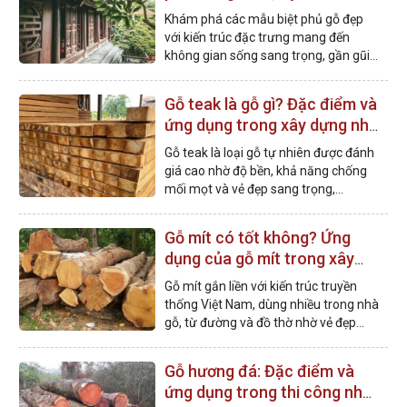
nhất
Khám phá các mẫu biệt phủ gỗ đẹp
với kiến trúc đặc trưng mang đến
không gian sống sang trọng, gần gũi
thiên nhiên và giàu giá trị truyền
thống.
Gỗ teak là gỗ gì? Đặc điểm và
ứng dụng trong xây dựng nhà
gỗ
Gỗ teak là loại gỗ tự nhiên được đánh
giá cao nhờ độ bền, khả năng chống
mối mọt và vẻ đẹp sang trọng,
thường được ứng dụng trong nhà gỗ
và nội thất.
Gỗ mít có tốt không? Ứng
dụng của gỗ mít trong xây
dựng nhà gỗ
Gỗ mít gắn liền với kiến trúc truyền
thống Việt Nam, dùng nhiều trong nhà
gỗ, từ đường và đồ thờ nhờ vẻ đẹp
mộc mạc, bền và giàu giá trị văn hóa.
Gỗ hương đá: Đặc điểm và
ứng dụng trong thi công nhà