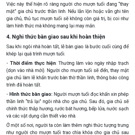
Việc này thể hiện rõ ràng người cho mượn tuổi đang “thay
mặt” gia chủ trước thần linh. Nếu lẫn lộn hoặc vẫn ghi tên
gia chủ, thủ tục mượn tuổi sẽ không còn giá trị, bị coi như
làm hình thức mà không mang lại may mắn.
4. Nghi thức bàn giao sau khi hoàn thiện
Sau khi ngôi nhà hoàn tất, lễ bàn giao là bước cuối cùng để
khép lại quá trình mượn tuổi.
-
Thời điểm thực hiện
: Thường làm vào ngày nhập trạch
(dọn vào nhà mới). Người cho mượn tuổi sẽ đến, thay mặt
gia chủ làm lễ khấn trước bàn thờ thần linh, thông báo công
trình đã hoàn tất.
-
Hình thức bàn giao:
Người mượn tuổi đọc khấn xin phép
thần linh “trả lại” ngôi nhà cho gia chủ. Sau đó, gia chủ sẽ
chính thức thắp hương, rước bát hương, bếp lửa, nước sạch
và các vật dụng cần thiết vào nhà.
Ở một số nơi, người ta còn làm thêm nghi thức tượng trưng
như người cho mượn tuổi trao chìa khóa cho gia chủ sau