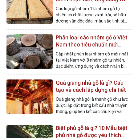
bảng giá
Các loại gỗ nhóm 1 là nhóm gỗ tự
nhiên có chất lượng vượt trội, sở hữu
đường vân độc đáo, màu sắc tinh tế
và được đánh giá cao về giá trị thẩm
mỹ.
Phân loại các nhóm gỗ ở Việt
Nam theo tiêu chuẩn mới
nhất
Cập nhật phân loại nhóm gỗ mới nhất
tại Việt Nam với 8 nhóm gỗ tự nhiên,
đặc điểm, ứng dụng và cách nhận biết
chi tiết các nhóm gỗ phổ biến hiện
nay.
Quá giang nhà gỗ là gì? Cấu
tạo và cách lắp dựng chi tiết
Quá giang nhà gỗ là thanh gỗ chịu lực
được lắp đặt trong kết cấu nhà truyền
thống, giúp liên kết các cấu kiện và
duy trì độ bền vững của công trình.
Biệt phủ gỗ là gì? 10 Mẫu biệt
phủ nhà gỗ được yêu thích