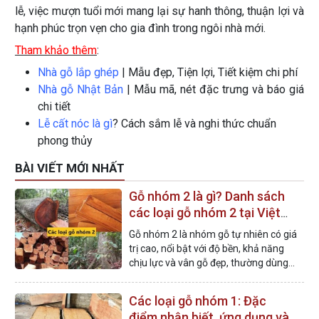
lễ, việc mượn tuổi mới mang lại sự hanh thông, thuận lợi và
hạnh phúc trọn vẹn cho gia đình trong ngôi nhà mới.
Tham khảo thêm
:
Nhà gỗ lắp ghép
| Mẫu đẹp, Tiện lợi, Tiết kiệm chi phí
Nhà gỗ Nhật Bản
| Mẫu mã, nét đặc trưng và báo giá
chi tiết
Lễ cất nóc là gì
? Cách sắm lễ và nghi thức chuẩn
phong thủy
BÀI VIẾT MỚI NHẤT
Gỗ nhóm 2 là gì? Danh sách
các loại gỗ nhóm 2 tại Việt
Nam
Gỗ nhóm 2 là nhóm gỗ tự nhiên có giá
trị cao, nổi bật với độ bền, khả năng
chịu lực và vân gỗ đẹp, thường dùng
trong xây dựng các công trình nhà gỗ.
Các loại gỗ nhóm 1: Đặc
điểm nhận biết, ứng dụng và