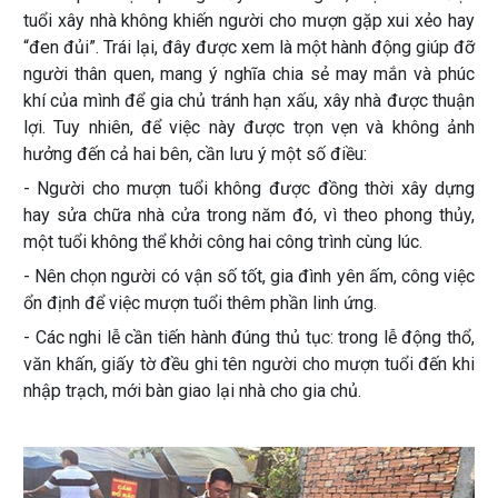
tuổi xây nhà không khiến người cho mượn gặp xui xẻo hay
“đen đủi”. Trái lại, đây được xem là một hành động giúp đỡ
người thân quen, mang ý nghĩa chia sẻ may mắn và phúc
khí của mình để gia chủ tránh hạn xấu, xây nhà được thuận
lợi. Tuy nhiên, để việc này được trọn vẹn và không ảnh
hưởng đến cả hai bên, cần lưu ý một số điều:
- Người cho mượn tuổi không được đồng thời xây dựng
hay sửa chữa nhà cửa trong năm đó, vì theo phong thủy,
một tuổi không thể khởi công hai công trình cùng lúc.
- Nên chọn người có vận số tốt, gia đình yên ấm, công việc
ổn định để việc mượn tuổi thêm phần linh ứng.
- Các nghi lễ cần tiến hành đúng thủ tục: trong lễ động thổ,
văn khấn, giấy tờ đều ghi tên người cho mượn tuổi đến khi
nhập trạch, mới bàn giao lại nhà cho gia chủ.