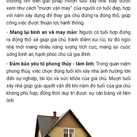
thường tìm đến giải pháp mượn tuổi xây nhà. Đây được
xem như cách “mượn vận may” của người có tuổi đẹp, hợp
với năm xây dựng để thay gia chủ đứng ra động thổ, giúp
công việc được thuận lợi, hanh thông.
-
Mang lại bình an và may mắn:
Người có tuổi hợp đứng
ra động thổ sẽ giúp gia chủ tránh điềm xui rủi, từ đó ngôi
nhà mới mang nhiều năng lượng tích cực, mang lại cuộc
sống bình an, hạnh phúc cho cả gia đình.
-
Đảm bảo yếu tố phong thủy - tâm linh:
Trong quan niệm
phong thủy, việc chọn đúng tuổi khi xây nhà ảnh hưởng lớn
đến sự nghiệp, tài lộc và sức khỏe của gia chủ. Mượn tuổi
xây nhà giúp giải quyết vấn đề khi năm đó tuổi của gia chủ
không phù hợp, đồng thời duy trì được sự cân bằng về tâm
linh.