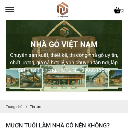
(0)
NHÀ GỖ VIỆT NAM
Chuyên sản xuất, thiết kế, thi công nhà gỗ uy tín,
chất lượng, giá cả hợp lý, vận chuyển tận nơi, lắp
đặt nhanh chóng. HOTLINE: 0905515556
Trang chủ
Tin tức
MƯỢN TUỔI LÀM NHÀ CÓ NÊN KHÔNG?