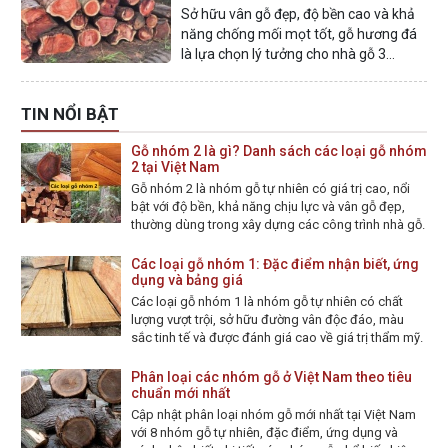
gỗ
Sở hữu vân gỗ đẹp, độ bền cao và khả
năng chống mối mọt tốt, gỗ hương đá
là lựa chọn lý tưởng cho nhà gỗ 3
gian, 5 gian, nhà thờ họ và biệt phủ.
TIN NỔI BẬT
Gỗ nhóm 2 là gì? Danh sách các loại gỗ nhóm
2 tại Việt Nam
Gỗ nhóm 2 là nhóm gỗ tự nhiên có giá trị cao, nổi
bật với độ bền, khả năng chịu lực và vân gỗ đẹp,
thường dùng trong xây dựng các công trình nhà gỗ.
Các loại gỗ nhóm 1: Đặc điểm nhận biết, ứng
dụng và bảng giá
Các loại gỗ nhóm 1 là nhóm gỗ tự nhiên có chất
lượng vượt trội, sở hữu đường vân độc đáo, màu
sắc tinh tế và được đánh giá cao về giá trị thẩm mỹ.
Phân loại các nhóm gỗ ở Việt Nam theo tiêu
chuẩn mới nhất
Cập nhật phân loại nhóm gỗ mới nhất tại Việt Nam
với 8 nhóm gỗ tự nhiên, đặc điểm, ứng dụng và