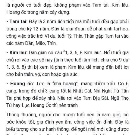
là người có tuổi đẹp, không phạm vào Tam tai, Kim lâu,
Hoang ốc trong năm xây dựng.
-
Tam tai:
Đây là 3 năm liên tiếp mà mỗi tuổi đều gặp phải
trong chu kỳ 12 năm. Đây là giai đoạn dễ phát sinh tai họa,
công việc trắc trở. Ví dụ, tuổi Tý, Thìn, Thân gặp Tam tai vào
các năm Dần, Mão, Thìn.
-
Kim lâu:
Dân gian có câu “1, 3, 6, 8 Kim lâu”. Nếu tuổi gia
chủ rơi vào các số này (tính theo tuổi âm lịch, chia cho 9 dư
1, 3, 6, 8) thì bị xem là phạm Kim lâu, dễ mang đến bất lợi
cho bản thân, vợ, con hoặc gia súc.
-
Hoang ốc:
Tức là “nhà hoang”, mang điềm xấu. Có 6
cung, trong đó chỉ 3 cung tốt là Nhất Cát, Nhì Nghi, Tứ Tấn
Tài phù hợp để xây nhà. Nếu rơi vào Tam Địa Sát, Ngũ Thọ
Tử hay Lục Hoang Ốc thì nên tránh.
Thông thường, người cho mượn tuổi nên là nam giới, có
sức khỏe tốt, gia đình yên ấm, công việc ổn định. Đây là
biểu tượng cho sự hanh thông, để ngôi nhà mới cũng được