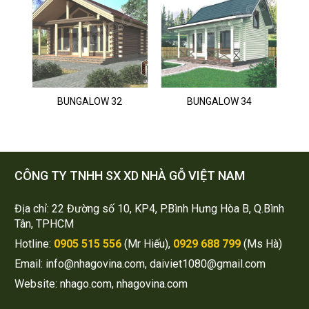
BUNGALOW 32
BUNGALOW 34
CÔNG TY TNHH SX XD NHÀ GỖ VIỆT NAM
Địa chỉ: 22 Đường số 10, KP4, P.Bình Hưng Hòa B, Q.Bình
Tân, TPHCM
Hotline:
0905 515 556
(Mr Hiếu),
0929 688 799
(Ms Hà)
Email: info@nhagovina.com, daiviet1080@gmail.com
Website: nhago.com, nhagovina.com