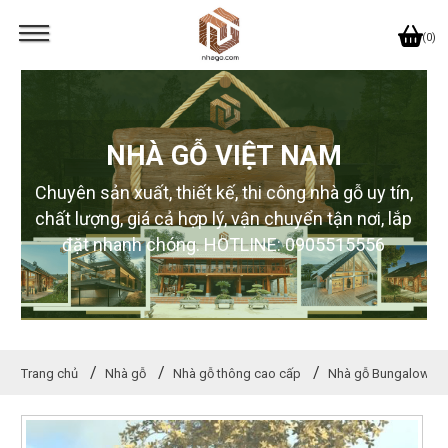
(0)
NHÀ GỖ VIỆT NAM
Chuyên sản xuất, thiết kế, thi công nhà gỗ uy tín,
chất lượng, giá cả hợp lý, vận chuyển tận nơi, lắp
đặt nhanh chóng. HOTLINE: 0905515556
Trang chủ
Nhà gỗ
Nhà gỗ thông cao cấp
Nhà gỗ Bungalow