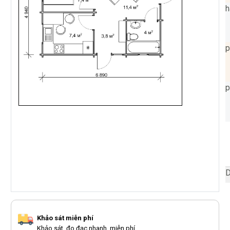
h
p
p
D
Khảo sát miễn phí
Khảo sát, đo đạc nhanh, miễn phí.