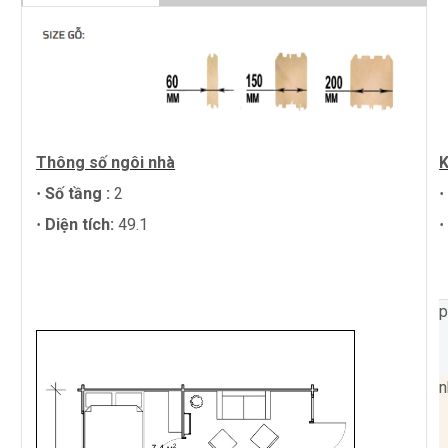
Thông số ngôi nhà
K
Số tầng :
2
·
·
Diện tích:
49.1
·
p
n