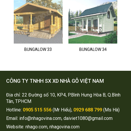
BUNGALOW 33
BUNGALOW 34
CÔNG TY TNHH SX XD NHÀ GỖ VIỆT NAM
Địa chỉ: 22 Đường số 10, KP4, P.Bình Hưng Hòa B, Q.Bình
Tân, TPHCM
Hotline:
0905 515 556
(Mr Hiếu),
0929 688 799
(Ms Hà)
Email: info@nhagovina.com, daiviet1080@gmail.com
Website: nhago.com, nhagovina.com