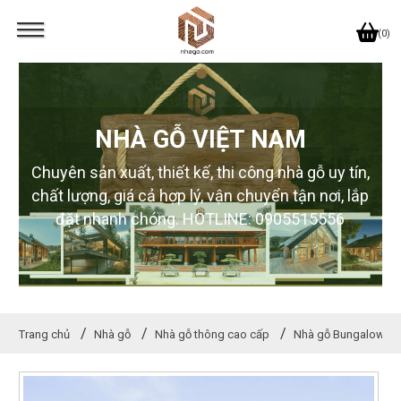
(0)
NHÀ GỖ VIỆT NAM
Chuyên sản xuất, thiết kế, thi công nhà gỗ uy tín,
chất lượng, giá cả hợp lý, vận chuyển tận nơi, lắp
đặt nhanh chóng. HOTLINE: 0905515556
Trang chủ
Nhà gỗ
Nhà gỗ thông cao cấp
Nhà gỗ Bungalow