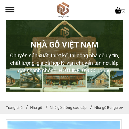
(0)
NHÀ GỖ VIỆT NAM
Chuyên sản xuất, thiết kế, thi công nhà gỗ uy tín,
chất lượng, giá cả hợp lý, vận chuyển tận nơi, lắp
đặt nhanh chóng. HOTLINE: 0905515556
Trang chủ
Nhà gỗ
Nhà gỗ thông cao cấp
Nhà gỗ Bungalow