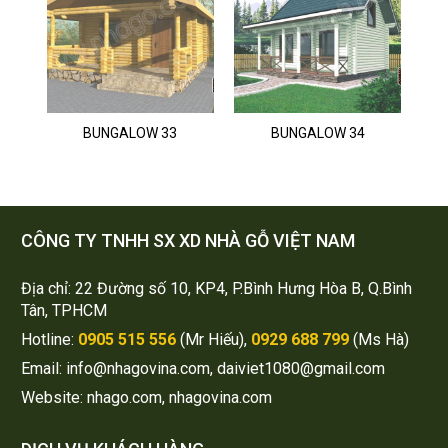
BUNGALOW 33
BUNGALOW 34
CÔNG TY TNHH SX XD NHÀ GỖ VIỆT NAM
Địa chỉ: 22 Đường số 10, KP4, P.Bình Hưng Hòa B, Q.Bình
Tân, TPHCM
Hotline:
0905 515 556
(Mr Hiếu),
0929 688 799
(Ms Hà)
Email: info@nhagovina.com, daiviet1080@gmail.com
Website: nhago.com, nhagovina.com