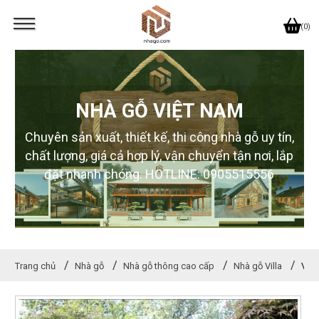
(0)
NHÀ GỖ VIỆT NAM
Chuyên sản xuất, thiết kế, thi công nhà gỗ uy tín,
chất lượng, giá cả hợp lý, vận chuyển tận nơi, lắp
đặt nhanh chóng. HOTLINE: 0905515556
Trang chủ
Nhà gỗ
Nhà gỗ thông cao cấp
Nhà gỗ Villa
Vill