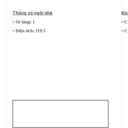
Thông số ngôi nhà
Kí
• Số tầng: 1
• C
• Diện tích: 119.5
• C