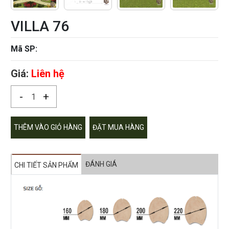
VILLA 76
Mã SP:
Giá:
Liên hệ
-
+
THÊM VÀO GIỎ HÀNG
ĐẶT MUA HÀNG
ĐÁNH GIÁ
CHI TIẾT SẢN PHẨM