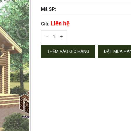
Mã SP:
Liên hệ
Giá:
-
+
THÊM VÀO GIỎ HÀNG
ĐẶT MUA HÀ