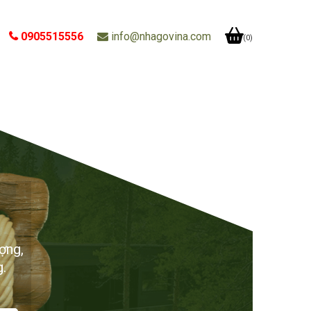
0905515556
info@nhagovina.com
(0)
ượng,
g.