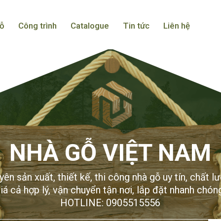
ỗ
Công trình
Catalogue
Tin tức
Liên hệ
NHÀ GỖ VIỆT NAM
ên sản xuất, thiết kế, thi công nhà gỗ uy tín, chất l
iá cả hợp lý, vận chuyển tận nơi, lắp đặt nhanh chón
HOTLINE: 0905515556