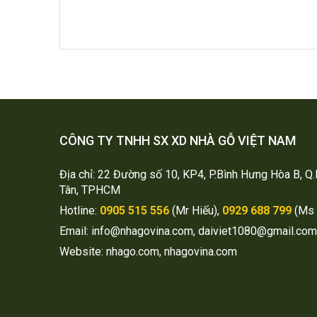
CÔNG TY TNHH SX XD NHÀ GỖ VIỆT NAM
Địa chỉ: 22 Đường số 10, KP4, P.Bình Hưng Hòa B, Q.
Tân, TPHCM
Hotline:
0905 515 556
(Mr Hiếu),
0929 688 799
(Ms 
Email: info@nhagovina.com, daiviet1080@gmail.com
Website: nhago.com, nhagovina.com