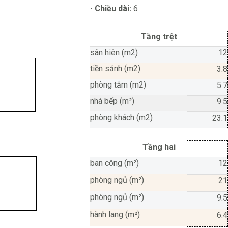
Chiều dài:
6
·
Tầng trệt
sân hiên (m2)
12
tiền sảnh (m2)
3.8
phòng tắm (m2)
5.7
nhà bếp (m²)
9.5
phòng khách (m2)
23.1
Tầng hai
ban công (m²)
12
phòng ngủ (m²)
21
phòng ngủ (m²)
9.5
hành lang (m²)
6.4