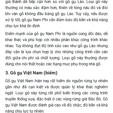
giá thành dễ tiếp cận hơn so với gỗ gụ Lào. Loại gỗ này
thường có màu sắc đậm hơn, thiên về tông nâu đỏ và đôi
khi vân gỗ không đều bằng gỗ gụ Lào. Tuy vậy, nếu được
xử lý tốt, gỗ gụ Nam Phi vẫn đảm bảo độ bền và khả năng
chịu lực khá ổn định.
Điểm mạnh của gỗ gụ Nam Phi là nguồn cung dồi dào, dễ
khai thác và phù hợp với nhiều phân khúc công trình khác
nhau. Tuy không đạt độ tinh xảo cao như gỗ gụ Lào nhưng
đây vẫn là lựa chọn hợp lý cho những công trình cần cân
đối giữa chi phí và chất lượng. Loại gỗ này thường được
dùng cho nội thất hoặc các hạng mục phụ trong nhà gỗ.
3. Gỗ gụ Việt Nam (hiếm)
Gỗ gụ Việt Nam hiện nay rất hiếm do nguồn rừng tự nhiên
gần như đã cạn kiệt và được quản lý khai thác nghiêm
ngặt. Loại gỗ này từng rất phổ biến trong các công trình
truyền thống xưa, đặc biệt ở các vùng rừng già Bắc Bộ. Gỗ
gụ Việt Nam được đánh giá cao về độ chắc, độ bền và khả
năng chịu lực tự nhiên.