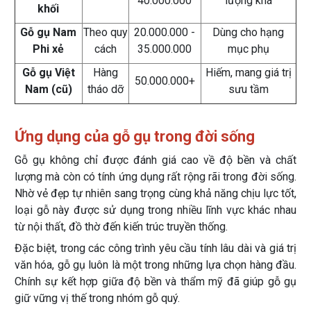
40.000.000
lượng khá
khối
Gỗ gụ Nam
Theo quy
20.000.000 -
Dùng cho hạng
Phi xẻ
cách
35.000.000
mục phụ
Gỗ gụ Việt
Hàng
Hiếm, mang giá trị
50.000.000+
Nam (cũ)
tháo dỡ
sưu tầm
Ứng dụng của gỗ gụ trong đời sống
Gỗ gụ không chỉ được đánh giá cao về độ bền và chất
lượng mà còn có tính ứng dụng rất rộng rãi trong đời sống.
Nhờ vẻ đẹp tự nhiên sang trọng cùng khả năng chịu lực tốt,
loại gỗ này được sử dụng trong nhiều lĩnh vực khác nhau
từ nội thất, đồ thờ đến kiến trúc truyền thống.
Đặc biệt, trong các công trình yêu cầu tính lâu dài và giá trị
văn hóa, gỗ gụ luôn là một trong những lựa chọn hàng đầu.
Chính sự kết hợp giữa độ bền và thẩm mỹ đã giúp gỗ gụ
giữ vững vị thế trong nhóm gỗ quý.