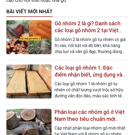
cao cho nội thất hoặc nhà gỗ.
BÀI VIẾT MỚI NHẤT
Gỗ nhóm 2 là gì? Danh sách
các loại gỗ nhóm 2 tại Việt
Nam
Gỗ nhóm 2 là nhóm gỗ tự nhiên có giá
trị cao, nổi bật với độ bền, khả năng
chịu lực và vân gỗ đẹp, thường dùng
trong xây dựng các công trình nhà gỗ.
Các loại gỗ nhóm 1: Đặc
điểm nhận biết, ứng dụng và
bảng giá
Các loại gỗ nhóm 1 là nhóm gỗ tự
nhiên có chất lượng vượt trội, sở hữu
đường vân độc đáo, màu sắc tinh tế
và được đánh giá cao về giá trị thẩm
mỹ.
Phân loại các nhóm gỗ ở Việt
Nam theo tiêu chuẩn mới
nhất
Cập nhật phân loại nhóm gỗ mới nhất
tại Việt Nam với 8 nhóm gỗ tự nhiên,