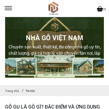
(0)
NHÀ GỖ VIỆT NAM
Chuyên sản xuất, thiết kế, thi công nhà gỗ uy tín,
chất lượng, giá cả hợp lý, vận chuyển tận nơi, lắp
đặt nhanh chóng. HOTLINE: 0905515556
Trang chủ
Tin tức
GỖ GỤ LÀ GỖ GÌ? ĐẶC ĐIỂM VÀ ỨNG DỤNG