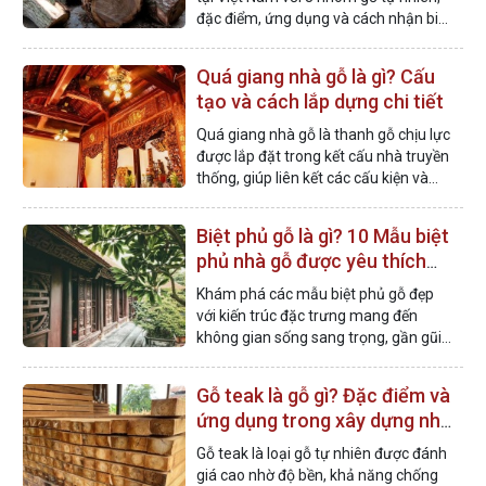
đặc điểm, ứng dụng và cách nhận biết
chi tiết các nhóm gỗ phổ biến hiện
nay.
Quá giang nhà gỗ là gì? Cấu
tạo và cách lắp dựng chi tiết
Quá giang nhà gỗ là thanh gỗ chịu lực
được lắp đặt trong kết cấu nhà truyền
thống, giúp liên kết các cấu kiện và
duy trì độ bền vững của công trình.
Biệt phủ gỗ là gì? 10 Mẫu biệt
phủ nhà gỗ được yêu thích
nhất
Khám phá các mẫu biệt phủ gỗ đẹp
với kiến trúc đặc trưng mang đến
không gian sống sang trọng, gần gũi
thiên nhiên và giàu giá trị truyền
thống.
Gỗ teak là gỗ gì? Đặc điểm và
ứng dụng trong xây dựng nhà
gỗ
Gỗ teak là loại gỗ tự nhiên được đánh
giá cao nhờ độ bền, khả năng chống