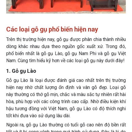
Các loại gỗ gụ phổ biến hiện nay
Trên thị trường hiện nay, gỗ gụ được phân chia thành nhiều
dòng khác nhau dựa theo nguồn gốc xuất xứ. Trong đó,
phổ biến nhất là gỗ gụ Lào, gỗ gụ Nam Phi và gỗ gụ Việt
Nam. Cùng tìm hiểu kỹ hơn về các loại gỗ gụ này dưới đây!
1. Gỗ gụ Lào
Gỗ gụ Lào là loại được đánh giá cao nhất trên thị trường
hiện nay nhờ chất lượng ổn định và vân gỗ đẹp. Loại gỗ
này thường có thớ gỗ mịn, chắc và màu sắc tự nhiên rất hài
hòa, phù hợp với các công trình cao cấp. Nhờ điều kiện khí
hậu tương đồng với Việt Nam, gỗ gụ Lào có độ thích nghi
tốt khi đưa vào sử dụng lâu dài.
Ngoài ra, gỗ gụ Lào thường có tuổi gỗ cao nên độ bền rất
tốt và ít bị cong vênh trong quá trình sử dụng. Đây là lý do