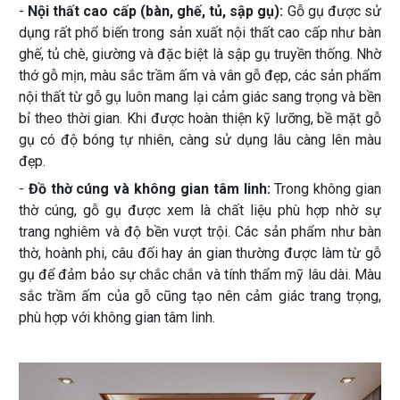
-
Nội thất cao cấp (bàn, ghế, tủ, sập gụ):
Gỗ gụ được sử
dụng rất phổ biến trong sản xuất nội thất cao cấp như bàn
ghế, tủ chè, giường và đặc biệt là sập gụ truyền thống. Nhờ
thớ gỗ mịn, màu sắc trầm ấm và vân gỗ đẹp, các sản phẩm
nội thất từ gỗ gụ luôn mang lại cảm giác sang trọng và bền
bỉ theo thời gian. Khi được hoàn thiện kỹ lưỡng, bề mặt gỗ
gụ có độ bóng tự nhiên, càng sử dụng lâu càng lên màu
đẹp.
-
Đồ thờ cúng và không gian tâm linh:
Trong không gian
thờ cúng, gỗ gụ được xem là chất liệu phù hợp nhờ sự
trang nghiêm và độ bền vượt trội. Các sản phẩm như bàn
thờ, hoành phi, câu đối hay án gian thường được làm từ gỗ
gụ để đảm bảo sự chắc chắn và tính thẩm mỹ lâu dài. Màu
sắc trầm ấm của gỗ cũng tạo nên cảm giác trang trọng,
phù hợp với không gian tâm linh.