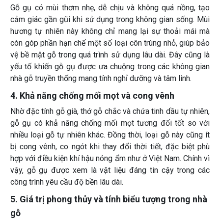
Gỗ gụ có mùi thơm nhẹ, dễ chịu và không quá nồng, tạo
cảm giác gần gũi khi sử dụng trong không gian sống. Mùi
hương tự nhiên này không chỉ mang lại sự thoải mái mà
còn góp phần hạn chế một số loại côn trùng nhỏ, giúp bảo
vệ bề mặt gỗ trong quá trình sử dụng lâu dài. Đây cũng là
yếu tố khiến gỗ gụ được ưa chuộng trong các không gian
nhà gỗ truyền thống mang tính nghỉ dưỡng và tâm linh.
4. Khả năng chống mối mọt và cong vênh
Nhờ đặc tính gỗ già, thớ gỗ chắc và chứa tinh dầu tự nhiên,
gỗ gụ có khả năng chống mối mọt tương đối tốt so với
nhiều loại gỗ tự nhiên khác. Đồng thời, loại gỗ này cũng ít
bị cong vênh, co ngót khi thay đổi thời tiết, đặc biệt phù
hợp với điều kiện khí hậu nóng ẩm như ở Việt Nam. Chính vì
vậy, gỗ gụ được xem là vật liệu đáng tin cậy trong các
công trình yêu cầu độ bền lâu dài.
5. Giá trị phong thủy và tính biểu tượng trong nhà
gỗ