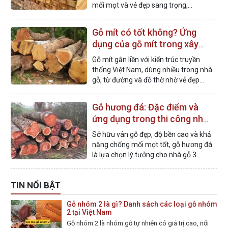
mối mọt và vẻ đẹp sang trọng,
thường được ứng dụng trong nhà gỗ
và nội thất.
Gỗ mít có tốt không? Ứng
dụng của gỗ mít trong xây
dựng nhà gỗ
Gỗ mít gắn liền với kiến trúc truyền
thống Việt Nam, dùng nhiều trong nhà
gỗ, từ đường và đồ thờ nhờ vẻ đẹp
mộc mạc, bền và giàu giá trị văn hóa.
Gỗ hương đá: Đặc điểm và
ứng dụng trong thi công nhà
gỗ
Sở hữu vân gỗ đẹp, độ bền cao và khả
năng chống mối mọt tốt, gỗ hương đá
là lựa chọn lý tưởng cho nhà gỗ 3
gian, 5 gian, nhà thờ họ và biệt phủ.
TIN NỔI BẬT
Gỗ nhóm 2 là gì? Danh sách các loại gỗ nhóm
2 tại Việt Nam
Gỗ nhóm 2 là nhóm gỗ tự nhiên có giá trị cao, nổi