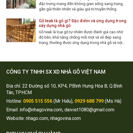
đặc trưng mang đến không gian sống sang trọng,
gần gũi thiên nhiên và giàu giá trị truyền thống.
Gỗ teak là gỗ gì? Đặc điểm và ứng dụng trong
xây dựng nhà gỗ
Gỗ teak là loại gỗ tự nhiên được đánh giá cao nhờ
độ bền, khả năng chống mối mọt và vẻ đẹp sang
trọng, thường được ứng dụng trong nhà gỗ và nội
thất.
CÔNG TY TNHH SX XD NHÀ GỖ VIỆT NAM
Địa chỉ: 22 Đường số 10, KP4, P.Bình Hưng Hòa B, Q.Bình
Tân, TPHCM
Hotline:
0905 515 556
(Mr Hiếu),
0929 688 799
(Ms Hà)
Email: info@nhagovina.com, daiviet1080@gmail.com
Website: nhago.com, nhagovina.com