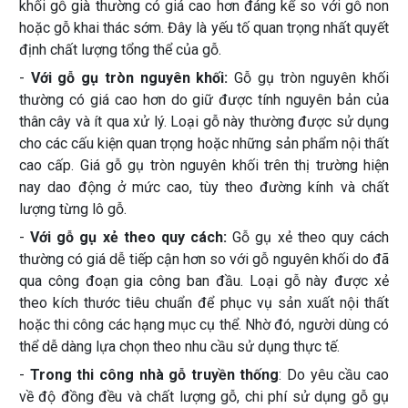
khối gỗ già thường có giá cao hơn đáng kể so với gỗ non
hoặc gỗ khai thác sớm. Đây là yếu tố quan trọng nhất quyết
định chất lượng tổng thể của gỗ.
-
Với gỗ gụ tròn nguyên khối:
Gỗ gụ tròn nguyên khối
thường có giá cao hơn do giữ được tính nguyên bản của
thân cây và ít qua xử lý. Loại gỗ này thường được sử dụng
cho các cấu kiện quan trọng hoặc những sản phẩm nội thất
cao cấp. Giá gỗ gụ tròn nguyên khối trên thị trường hiện
nay dao động ở mức cao, tùy theo đường kính và chất
lượng từng lô gỗ.
-
Với gỗ gụ xẻ theo quy cách:
Gỗ gụ xẻ theo quy cách
thường có giá dễ tiếp cận hơn so với gỗ nguyên khối do đã
qua công đoạn gia công ban đầu. Loại gỗ này được xẻ
theo kích thước tiêu chuẩn để phục vụ sản xuất nội thất
hoặc thi công các hạng mục cụ thể. Nhờ đó, người dùng có
thể dễ dàng lựa chọn theo nhu cầu sử dụng thực tế.
-
Trong thi công nhà gỗ truyền thống
: Do yêu cầu cao
về độ đồng đều và chất lượng gỗ, chi phí sử dụng gỗ gụ