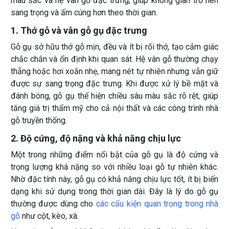
màu sắc và hệ vân gỗ đặc trưng, giúp không gian trở nên
sang trọng và ấm cúng hơn theo thời gian.
1. Thớ gỗ và vân gỗ gụ đặc trưng
Gỗ gụ sở hữu thớ gỗ mịn, đều và ít bị rối thớ, tạo cảm giác
chắc chắn và ổn định khi quan sát. Hệ vân gỗ thường chạy
thẳng hoặc hơi xoắn nhẹ, mang nét tự nhiên nhưng vẫn giữ
được sự sang trọng đặc trưng. Khi được xử lý bề mặt và
đánh bóng, gỗ gụ thể hiện chiều sâu màu sắc rõ rệt, giúp
tăng giá trị thẩm mỹ cho cả nội thất và các công trình nhà
gỗ truyền thống.
2. Độ cứng, độ nặng và khả năng chịu lực
Một trong những điểm nổi bật của gỗ gụ là độ cứng và
trọng lượng khá nặng so với nhiều loại gỗ tự nhiên khác.
Nhờ đặc tính này, gỗ gụ có khả năng chịu lực tốt, ít bị biến
dạng khi sử dụng trong thời gian dài. Đây là lý do gỗ gụ
thường được dùng cho
các cấu kiện quan trọng trong nhà
gỗ
như cột, kèo, xà.