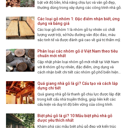
bật với độ bền, khả năng chịu lực và vân gỗ đẹp,
thường dùng trong xây dựng các công trình nhà gỗ.
Các loại gỗ nhóm 1: Đặc điểm nhận biết, ứng
dụng và bảng giá
Các loại gỗ nhóm 1 là nhóm gỗ tự nhiên có chất
lượng vượt trội, sở hữu đường vân độc đáo, màu
sắc tinh tế và được đánh giá cao về giá trị thẩm mỹ.
Phân loại các nhóm gỗ ở Việt Nam theo tiêu
chuẩn mới nhất
Cập nhật phân loại nhóm gỗ mới nhất tại Việt Nam
với 8 nhóm gỗ tự nhiên, đặc điểm, ứng dụng và
cách nhận biết chi tiết các nhóm gỗ phổ biến hiện
nay.
Quá giang nhà gỗ là gì? Cấu tạo và cách lắp
dựng chi tiết
Quá giang nhà gỗ là thanh gỗ chịu lực được lắp đặt
trong kết cấu nhà truyền thống, giúp liên kết các
cấu kiện và duy trì độ bền vững của công trình.
Biệt phủ gỗ là gì? 10 Mẫu biệt phủ nhà gỗ
được yêu thích nhất
Khám phá các mẫu biệt phủ gỗ đẹp với kiến trúc