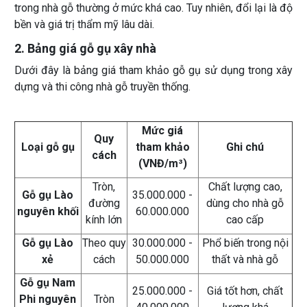
trong nhà gỗ thường ở mức khá cao. Tuy nhiên, đổi lại là độ
bền và giá trị thẩm mỹ lâu dài.
2. Bảng giá gỗ gụ xây nhà
Dưới đây là bảng giá tham khảo gỗ gụ sử dụng trong xây
dựng và thi công nhà gỗ truyền thống.
Mức giá
Quy
Loại gỗ gụ
tham khảo
Ghi chú
cách
(VNĐ/m³)
Tròn,
Chất lượng cao,
Gỗ gụ Lào
35.000.000 -
đường
dùng cho nhà gỗ
nguyên khối
60.000.000
kính lớn
cao cấp
Gỗ gụ Lào
Theo quy
30.000.000 -
Phổ biến trong nội
xẻ
cách
50.000.000
thất và nhà gỗ
Gỗ gụ Nam
25.000.000 -
Giá tốt hơn, chất
Phi nguyên
Tròn