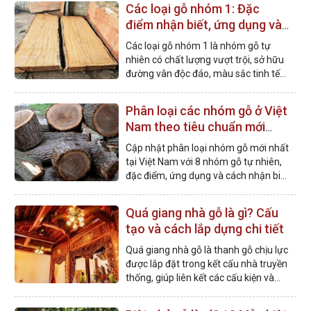
Các loại gỗ nhóm 1: Đặc
điểm nhận biết, ứng dụng và
bảng giá
Các loại gỗ nhóm 1 là nhóm gỗ tự
nhiên có chất lượng vượt trội, sở hữu
đường vân độc đáo, màu sắc tinh tế
và được đánh giá cao về giá trị thẩm
mỹ.
Phân loại các nhóm gỗ ở Việt
Nam theo tiêu chuẩn mới
nhất
Cập nhật phân loại nhóm gỗ mới nhất
tại Việt Nam với 8 nhóm gỗ tự nhiên,
đặc điểm, ứng dụng và cách nhận biết
chi tiết các nhóm gỗ phổ biến hiện
nay.
Quá giang nhà gỗ là gì? Cấu
tạo và cách lắp dựng chi tiết
Quá giang nhà gỗ là thanh gỗ chịu lực
được lắp đặt trong kết cấu nhà truyền
thống, giúp liên kết các cấu kiện và
duy trì độ bền vững của công trình.