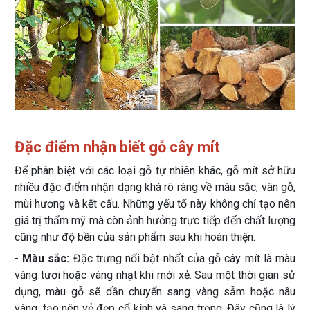
Đặc điểm nhận biết gỗ cây mít
Để phân biệt với các loại gỗ tự nhiên khác, gỗ mít sở hữu
nhiều đặc điểm nhận dạng khá rõ ràng về màu sắc, vân gỗ,
mùi hương và kết cấu. Những yếu tố này không chỉ tạo nên
giá trị thẩm mỹ mà còn ảnh hưởng trực tiếp đến chất lượng
cũng như độ bền của sản phẩm sau khi hoàn thiện.
-
Màu sắc:
Đặc trưng nổi bật nhất của gỗ cây mít là màu
vàng tươi hoặc vàng nhạt khi mới xẻ. Sau một thời gian sử
dụng, màu gỗ sẽ dần chuyển sang vàng sẫm hoặc nâu
vàng, tạo nên vẻ đẹp cổ kính và sang trọng. Đây cũng là lý