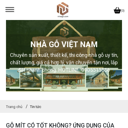
(0)
NHÀ GỖ VIỆT NAM
Chuyên sản xuất, thiết kế, thi công nhà gỗ uy tín,
chất lượng, giá cả hợp lý, vận chuyển tận nơi, lắp
đặt nhanh chóng. HOTLINE: 0905515556
Trang chủ
Tin tức
GỖ MÍT CÓ TỐT KHÔNG? ỨNG DỤNG CỦA