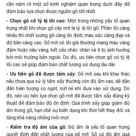
cần nắm rõ một số kinh nghiệm quan trọng dưới đây để
đảm bảo lựa chọn được nguồn gỗ tốt nhất.
- Chọn gỗ có tỷ lệ lõi cao:
Một trong những yếu tố quan
trọng nhất khi chọn gỗ cây mít là tỷ lệ lõi gỗ. Phần lõi càng
nhiều thì chất lượng gỗ càng ổn định, màu sắc càng đẹp và
độ bền càng cao. Gỗ mít có lõi già thường mang màu vàng
đậm hoặc nâu vàng, kết cấu chắc chắn và ít bị ảnh hưởng
bởi môi trường bên ngoài. Do đó, ưu tiên chọn gỗ có tỷ lệ
lõi cao sẽ giúp đảm bảo chất lượng sử dụng lâu dài.
- Ưu tiên gỗ đã được tẩm sấy:
Gỗ mít sau khi khai thác
nếu chưa qua xử lý tẩm sấy thường còn độ ẩm cao, dễ dẫn
đến hiện tượng co ngót, nứt nẻ khi đưa vào sử dụng. Do
đó, nên ưu tiên lựa chọn gỗ mít đã được tẩm sấy đúng kỹ
thuật để đảm bảo độ ổn định. Quá trình sấy giúp giảm độ
ẩm trong gỗ, hạn chế sự biến dạng khi thời tiết thay đổi và
tăng khả năng chống mối mọt.
-
Kiểm tra độ ẩm của gỗ:
Độ ẩm là yếu tố quan trọng
quyết định đến chất lượng của gỗ mít. Gỗ có độ ẩm quá