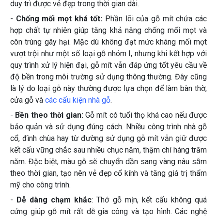
duy trì được vẻ đẹp trong thời gian dài.
-
Chống mối mọt khá tốt:
Phần lõi của gỗ mít chứa các
hợp chất tự nhiên giúp tăng khả năng chống mối mọt và
côn trùng gây hại. Mặc dù không đạt mức kháng mối mọt
vượt trội như một số loại gỗ nhóm I, nhưng khi kết hợp với
quy trình xử lý hiện đại, gỗ mít vẫn đáp ứng tốt yêu cầu về
độ bền trong môi trường sử dụng thông thường. Đây cũng
là lý do loại gỗ này thường được lựa chọn để làm bàn thờ,
cửa gỗ và
các cấu kiện nhà gỗ
.
-
Bền theo thời gian:
Gỗ mít có tuổi thọ khá cao nếu được
bảo quản và sử dụng đúng cách. Nhiều công trình nhà gỗ
cổ, đình chùa hay từ đường sử dụng gỗ mít vẫn giữ được
kết cấu vững chắc sau nhiều chục năm, thậm chí hàng trăm
năm. Đặc biệt, màu gỗ sẽ chuyển dần sang vàng nâu sẫm
theo thời gian, tạo nên vẻ đẹp cổ kính và tăng giá trị thẩm
mỹ cho công trình.
-
Dễ dàng chạm khắc
: Thớ gỗ mịn, kết cấu không quá
cứng giúp gỗ mít rất dễ gia công và tạo hình. Các nghệ