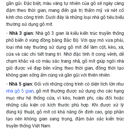
gần gũi. Đặc biệt, màu vàng tự nhiên của gỗ sẽ ngày càng
đậm theo thời gian, mang đến giá trị thẩm mỹ và nét cổ
kính cho công trình. Dưới đây là những loại nhà gỗ tiêu biểu
thường sử dụng gỗ mít.
-
Nhà 3 gian:
Nhà gỗ 3 gian là kiểu kiến trúc truyền thống
phổ biến ở vùng đồng bằng Bắc Bộ. Với quy mô vừa phải,
loại nhà này thường sử dụng gỗ mít để làm cột, kèo, xà,
cửa và các chi tiết trang trí. Nhờ đặc tính ít cong vênh, dễ
chạm khắc và có màu sắc trang nhã, gỗ mít giúp ngôi nhà
giữ được vẻ đẹp bền vững theo thời gian, đồng thời tạo
không gian sống ấm cúng và gần gũi với thiên nhiên.
-
Nhà 5 gian:
Đối với những công trình có diện tích lớn như
nhà gỗ 5 gian
, gỗ mít thường được sử dụng cho các hạng
mục như hệ thống cửa, vì kèo, hoành phi, câu đối hoặc
những cấu kiện có kích thước phù hợp. Khi được xử lý
đúng kỹ thuật, gỗ mít có khả năng ổn định cao, góp phần
tạo nên không gian sang trọng, đậm bản sắc kiến trúc
truyền thống Việt Nam.