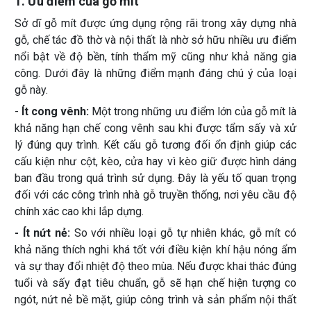
1. Ưu điểm của gỗ mít
Sở dĩ gỗ mít được ứng dụng rộng rãi trong xây dựng nhà
gỗ, chế tác đồ thờ và nội thất là nhờ sở hữu nhiều ưu điểm
nổi bật về độ bền, tính thẩm mỹ cũng như khả năng gia
công. Dưới đây là những điểm mạnh đáng chú ý của loại
gỗ này.
-
Ít cong vênh:
Một trong những ưu điểm lớn của gỗ mít là
khả năng hạn chế cong vênh sau khi được tẩm sấy và xử
lý đúng quy trình. Kết cấu gỗ tương đối ổn định giúp các
cấu kiện như cột, kèo, cửa hay vì kèo giữ được hình dáng
ban đầu trong quá trình sử dụng. Đây là yếu tố quan trọng
đối với các công trình nhà gỗ truyền thống, nơi yêu cầu độ
chính xác cao khi lắp dựng.
- Ít nứt nẻ:
So với nhiều loại gỗ tự nhiên khác, gỗ mít có
khả năng thích nghi khá tốt với điều kiện khí hậu nóng ẩm
và sự thay đổi nhiệt độ theo mùa. Nếu được khai thác đúng
tuổi và sấy đạt tiêu chuẩn, gỗ sẽ hạn chế hiện tượng co
ngót, nứt nẻ bề mặt, giúp công trình và sản phẩm nội thất