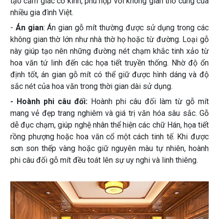
tạo cảm giác cổ kính, phù hợp với không gian thờ cúng của
nhiều gia đình Việt.
-
Án gian
: Án gian gỗ mít thường được sử dụng trong các
không gian thờ lớn như nhà thờ họ hoặc từ đường. Loại gỗ
này giúp tạo nên những đường nét chạm khắc tinh xảo từ
hoa văn tứ linh đến các họa tiết truyền thống. Nhờ độ ổn
định tốt, án gian gỗ mít có thể giữ được hình dáng và độ
sắc nét của hoa văn trong thời gian dài sử dụng.
- Hoành phi câu đối:
Hoành phi câu đối làm từ gỗ mít
mang vẻ đẹp trang nghiêm và giá trị văn hóa sâu sắc. Gỗ
dễ đục chạm, giúp nghệ nhân thể hiện các chữ Hán, họa tiết
rồng phượng hoặc hoa văn cổ một cách tinh tế. Khi được
sơn son thếp vàng hoặc giữ nguyên màu tự nhiên, hoành
phi câu đối gỗ mít đều toát lên sự uy nghi và linh thiêng.