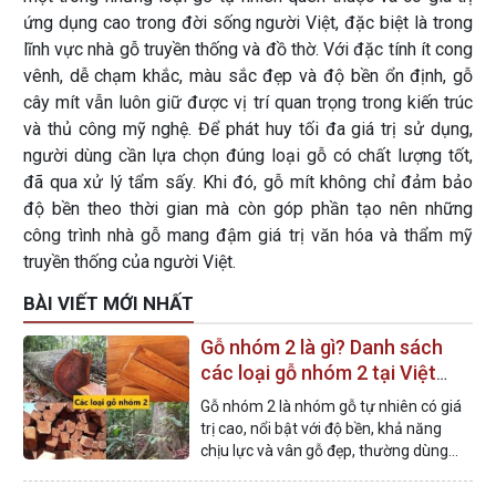
ứng dụng cao trong đời sống người Việt, đặc biệt là trong
lĩnh vực nhà gỗ truyền thống và đồ thờ. Với đặc tính ít cong
vênh, dễ chạm khắc, màu sắc đẹp và độ bền ổn định, gỗ
cây mít vẫn luôn giữ được vị trí quan trọng trong kiến trúc
và thủ công mỹ nghệ. Để phát huy tối đa giá trị sử dụng,
người dùng cần lựa chọn đúng loại gỗ có chất lượng tốt,
đã qua xử lý tẩm sấy. Khi đó, gỗ mít không chỉ đảm bảo
độ bền theo thời gian mà còn góp phần tạo nên những
công trình nhà gỗ mang đậm giá trị văn hóa và thẩm mỹ
truyền thống của người Việt.
BÀI VIẾT MỚI NHẤT
Gỗ nhóm 2 là gì? Danh sách
các loại gỗ nhóm 2 tại Việt
Nam
Gỗ nhóm 2 là nhóm gỗ tự nhiên có giá
trị cao, nổi bật với độ bền, khả năng
chịu lực và vân gỗ đẹp, thường dùng
trong xây dựng các công trình nhà gỗ.