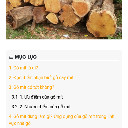
MỤC LỤC
1.
Gỗ mít là gì?
2.
Đặc điểm nhận biết gỗ cây mít
3.
Gỗ mít có tốt không?
3.1.
1. Ưu điểm của gỗ mít
3.2.
2. Nhược điểm của gỗ mít
4.
Gỗ mít dùng làm gì? Ứng dụng của gỗ mít trong lĩnh
vực nhà gỗ