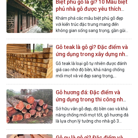
Biệt phủ gỗ là gì? 10 Mẫu biệt
phủ nhà gỗ được yêu thích
nhất
Khám phá các mẫu biệt phủ gỗ đẹp
với kiến trúc đặc trưng mang đến
không gian sống sang trọng, gần gũi
thiên nhiên và giàu giá trị truyền
thống.
Gỗ teak là gỗ gì? Đặc điểm và
ứng dụng trong xây dựng nhà
gỗ
Gỗ teak là loại gỗ tự nhiên được đánh
giá cao nhờ độ bền, khả năng chống
mối mọt và vẻ đẹp sang trọng,
thường được ứng dụng trong nhà gỗ
và nội thất.
Gỗ hương đá: Đặc điểm và
ứng dụng trong thi công nhà
gỗ
Sở hữu vân gỗ đẹp, độ bền cao và khả
năng chống mối mọt tốt, gỗ hương đá
là lựa chọn lý tưởng cho nhà gỗ 3
gian, 5 gian, nhà thờ họ và biệt phủ.
Gỗ gụ là gỗ gì? Đặc điểm và