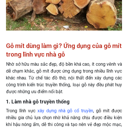
Gỗ mít dùng làm gì? Ứng dụng của gỗ mít
trong lĩnh vực nhà gỗ
Nhờ sở hữu màu sắc đẹp, độ bền khá cao, ít cong vênh và
dễ chạm khắc, gỗ mít được ứng dụng trong nhiều lĩnh vực
khác nhau. Từ chế tác đồ thờ, nội thất đến xây dựng các
công trình kiến trúc truyền thống, loại gỗ này đều phát huy
được những ưu điểm nổi bật.
1. Làm nhà gỗ truyền thống
Trong lĩnh vực
xây dựng nhà gỗ cổ truyền
, gỗ mít được
nhiều gia chủ lựa chọn nhờ khả năng chịu được điều kiện
khí hậu nóng ẩm, dễ thi công và tạo nên vẻ đẹp mộc mạc,