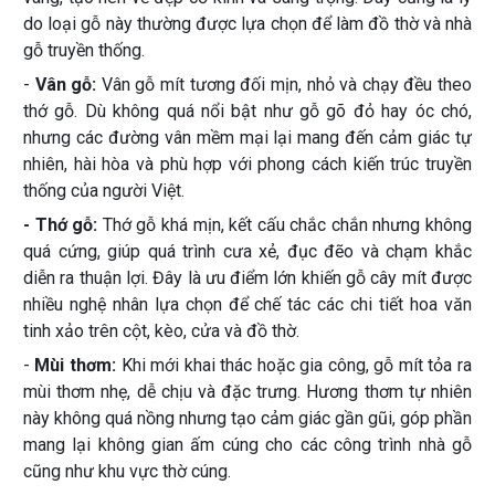
do loại gỗ này thường được lựa chọn để làm đồ thờ và nhà
gỗ truyền thống.
-
Vân gỗ:
Vân gỗ mít tương đối mịn, nhỏ và chạy đều theo
thớ gỗ. Dù không quá nổi bật như gỗ gõ đỏ hay óc chó,
nhưng các đường vân mềm mại lại mang đến cảm giác tự
nhiên, hài hòa và phù hợp với phong cách kiến trúc truyền
thống của người Việt.
- Thớ gỗ:
Thớ gỗ khá mịn, kết cấu chắc chắn nhưng không
quá cứng, giúp quá trình cưa xẻ, đục đẽo và chạm khắc
diễn ra thuận lợi. Đây là ưu điểm lớn khiến gỗ cây mít được
nhiều nghệ nhân lựa chọn để chế tác các chi tiết hoa văn
tinh xảo trên cột, kèo, cửa và đồ thờ.
-
Mùi thơm:
Khi mới khai thác hoặc gia công, gỗ mít tỏa ra
mùi thơm nhẹ, dễ chịu và đặc trưng. Hương thơm tự nhiên
này không quá nồng nhưng tạo cảm giác gần gũi, góp phần
mang lại không gian ấm cúng cho các công trình nhà gỗ
cũng như khu vực thờ cúng.