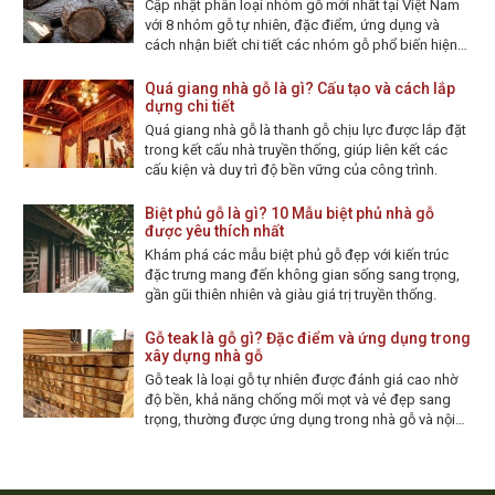
Cập nhật phân loại nhóm gỗ mới nhất tại Việt Nam
với 8 nhóm gỗ tự nhiên, đặc điểm, ứng dụng và
cách nhận biết chi tiết các nhóm gỗ phổ biến hiện
nay.
Quá giang nhà gỗ là gì? Cấu tạo và cách lắp
dựng chi tiết
Quá giang nhà gỗ là thanh gỗ chịu lực được lắp đặt
trong kết cấu nhà truyền thống, giúp liên kết các
cấu kiện và duy trì độ bền vững của công trình.
Biệt phủ gỗ là gì? 10 Mẫu biệt phủ nhà gỗ
được yêu thích nhất
Khám phá các mẫu biệt phủ gỗ đẹp với kiến trúc
đặc trưng mang đến không gian sống sang trọng,
gần gũi thiên nhiên và giàu giá trị truyền thống.
Gỗ teak là gỗ gì? Đặc điểm và ứng dụng trong
xây dựng nhà gỗ
Gỗ teak là loại gỗ tự nhiên được đánh giá cao nhờ
độ bền, khả năng chống mối mọt và vẻ đẹp sang
trọng, thường được ứng dụng trong nhà gỗ và nội
thất.