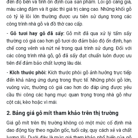
đến độ bền và tính ổn định của sản phẩm. Lõi gỗ càng già,
màu càng đậm và ít giác thì giá trị càng cao. Những khối gỗ
có tỷ lệ lõi lớn thường được ưu tiên sử dụng trong các
công trình nhà gỗ và đồ thờ cao cấp.
-
Gỗ tươi hay gỗ đã sấy:
Gỗ mít đã qua xử lý tẩm sấy
thường có giá cao hơn gỗ tươi do đảm bảo độ ổn định, hạn
chế cong vênh và nứt nẻ trong quá trình sử dụng. Đối với
các công trình nhà gỗ, gỗ đã sấy đạt chuẩn luôn được ưu
tiên để đảm bảo chất lượng lâu dài.
-
Kích thước phôi:
Kích thước phôi gỗ ảnh hưởng trực tiếp
đến khả năng ứng dụng trong thực tế. Những phôi gỗ lớn,
vuông vức, thường có giá cao hơn do đáp ứng được yêu
cầu thi công các hạng mục quan trọng trong nhà gỗ như
cột cái, kèo hoặc vì mái.
2. Bảng giá gỗ mít tham khảo trên thị trường
Giá gỗ mít trên thị trường không có một mức cố định mà
dao động tùy theo nguồn gốc, tuổi cây, quy cách xẻ và chất
lượng lõi. Dưới đây là mức giá tham khảo phổ biến của gỗ