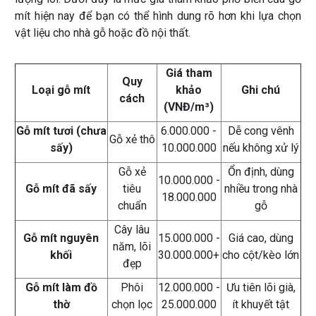
mít hiện nay để bạn có thể hình dung rõ hơn khi lựa chọn
vật liệu cho nhà gỗ hoặc đồ nội thất.
Giá tham
Quy
Loại gỗ mít
khảo
Ghi chú
cách
(VNĐ/m³)
Gỗ mít tươi (chưa
6.000.000 -
Dễ cong vênh
Gỗ xẻ thô
sấy)
10.000.000
nếu không xử lý
Gỗ xẻ
Ổn định, dùng
10.000.000 -
Gỗ mít đã sấy
tiêu
nhiều trong nhà
18.000.000
chuẩn
gỗ
Cây lâu
Gỗ mít nguyên
15.000.000 -
Giá cao, dùng
năm, lõi
khối
30.000.000+
cho cột/kèo lớn
đẹp
Gỗ mít làm đồ
Phôi
12.000.000 -
Ưu tiên lõi già,
thờ
chọn lọc
25.000.000
ít khuyết tật