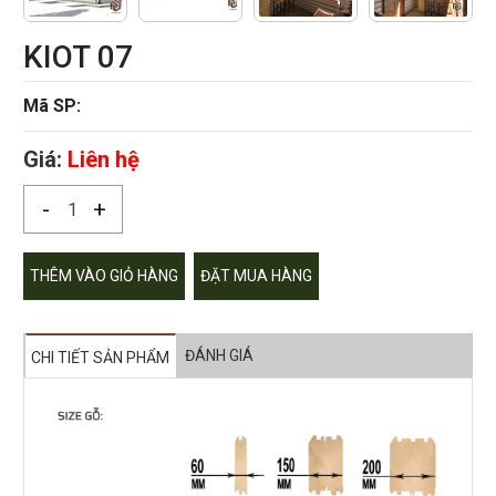
KIOT 07
Mã SP:
Giá:
Liên hệ
-
+
THÊM VÀO GIỎ HÀNG
ĐẶT MUA HÀNG
ĐÁNH GIÁ
CHI TIẾT SẢN PHẨM