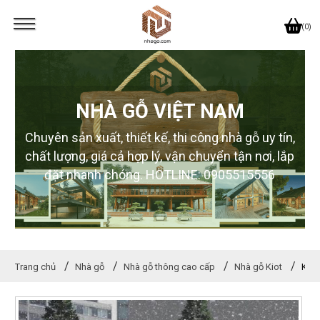
(0)
NHÀ GỖ VIỆT NAM
Chuyên sản xuất, thiết kế, thi công nhà gỗ uy tín,
chất lượng, giá cả hợp lý, vận chuyển tận nơi, lắp
đặt nhanh chóng. HOTLINE: 0905515556
Trang chủ
Nhà gỗ
Nhà gỗ thông cao cấp
Nhà gỗ Kiot
KIOT