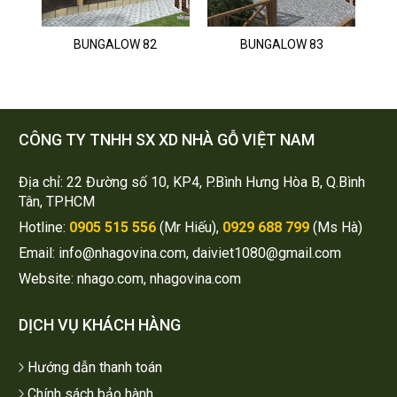
BUNGALOW 82
BUNGALOW 83
CÔNG TY TNHH SX XD NHÀ GỖ VIỆT NAM
Địa chỉ: 22 Đường số 10, KP4, P.Bình Hưng Hòa B, Q.Bình
Tân, TPHCM
Hotline:
0905 515 556
(Mr Hiếu),
0929 688 799
(Ms Hà)
Email: info@nhagovina.com, daiviet1080@gmail.com
Website: nhago.com, nhagovina.com
DỊCH VỤ KHÁCH HÀNG
Hướng dẫn thanh toán
Chính sách bảo hành