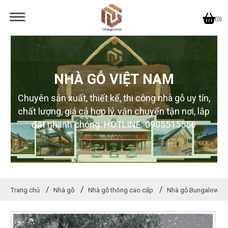
(0)
NHÀ GỖ VIỆT NAM
Chuyên sản xuất, thiết kế, thi công nhà gỗ uy tín,
chất lượng, giá cả hợp lý, vận chuyển tận nơi, lắp
đặt nhanh chóng. HOTLINE: 0905515556
Trang chủ
Nhà gỗ
Nhà gỗ thông cao cấp
Nhà gỗ Bungalow